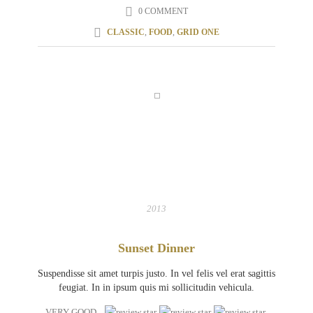
0 COMMENT
CLASSIC
,
FOOD
,
GRID ONE
31
MAR
2013
Sunset Dinner
Suspendisse sit amet turpis justo. In vel felis vel erat sagittis
feugiat. In in ipsum quis mi sollicitudin vehicula.
VERY GOOD