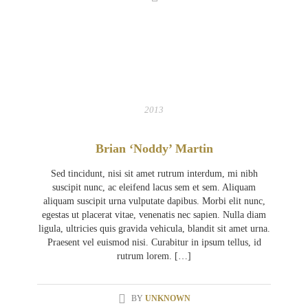
05
APR
2013
Brian ‘Noddy’ Martin
Sed tincidunt, nisi sit amet rutrum interdum, mi nibh
suscipit nunc, ac eleifend lacus sem et sem. Aliquam
aliquam suscipit urna vulputate dapibus. Morbi elit nunc,
egestas ut placerat vitae, venenatis nec sapien. Nulla diam
ligula, ultricies quis gravida vehicula, blandit sit amet urna.
Praesent vel euismod nisi. Curabitur in ipsum tellus, id
rutrum lorem. […]
BY
UNKNOWN