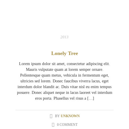
05
APR
2013
Lonely Tree
Lorem ipsum dolor sit amet, consectetur adipiscing elit.
Mauris vulputate quam at lorem semper ornare.
Pellentesque quam metus, vehicula in fermentum eget,
ultricies sed lorem. Donec faucibus viverra lacus, eget
interdum dolor blandit ac. Duis vitae nisl eu enim tempus
posuere. Donec aliquet neque in lacus laoreet vel interdum
eros porta. Phasellus vel risus a […]
BY
UNKNOWN
0 COMMENT