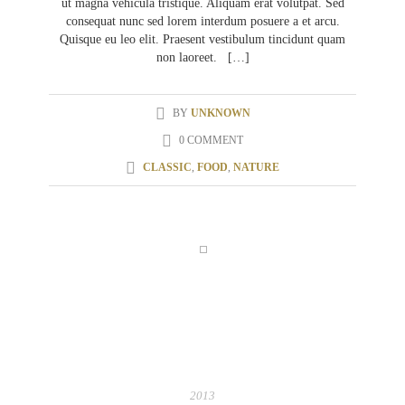
ut magna vehicula tristique. Aliquam erat volutpat. Sed
consequat nunc sed lorem interdum posuere a et arcu.
Quisque eu leo elit. Praesent vestibulum tincidunt quam
non laoreet. […]
BY
UNKNOWN
0 COMMENT
CLASSIC
,
FOOD
,
NATURE
05
APR
2013